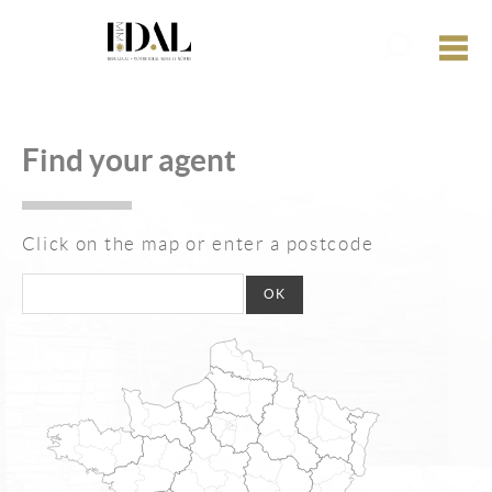
All our offer
M
Buy
Find your agent
Rent
Estimate your property
Click on the map or enter a postcode
ost your custom search
News
My account
My selections
0
Home
Create an alert