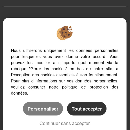
To offer you a permanent reading comfort, from your PC, tablet or
smartphone, our site automatically adapts to different types of screens
Nous utiliserons uniquement les données personnelles
pour lesquelles vous avez donné votre accord. Vous
Real Estate software
Real Estate website
pouvez les modifier à n'importe quel moment via la
SEO real estate
rubrique "Gérer les cookies" en bas de notre site, à
l'exception des cookies essentiels à son fonctionnement.
Pour plus d'informations sur vos données personnelles,
veuillez consulter
notre politique de protection des
données
.
Personnaliser
Tout accepter
Continuer sans accepter