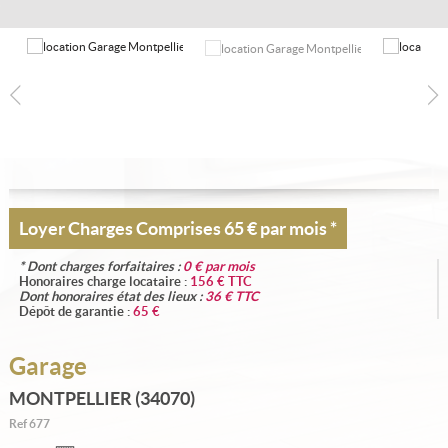
Nous contacter
Votre sélection
0
Loyer Charges Comprises
65 € par mois
*
* Dont charges forfaitaires :
0
€ par mois
Honoraires charge locataire :
156
€ TTC
Dont honoraires état des lieux :
36
€ TTC
Dépôt de garantie :
65
€
Garage
MONTPELLIER (34070)
Ref
677