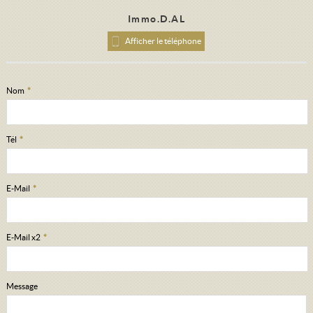
Immo.D.AL
Afficher le téléphone
Nom
*
Tél
*
E-Mail
*
E-Mail x2
*
Message