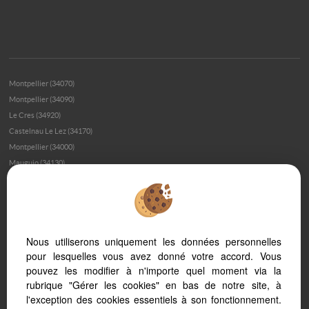
Montpellier (34070)
Montpellier (34090)
Le Cres (34920)
Castelnau Le Lez (34170)
Montpellier (34000)
Mauguio (34130)
Agde (34300)
Sete (34200)
Laroque (34190)
Bordezac (30160)
Nous utiliserons uniquement les données personnelles
Lattes (34970)
pour lesquelles vous avez donné votre accord. Vous
Beaulieu (34160)
pouvez les modifier à n'importe quel moment via la
La Grande-motte (34280)
rubrique "Gérer les cookies" en bas de notre site, à
Uzes (30700)
l'exception des cookies essentiels à son fonctionnement.
Jacou (34830)