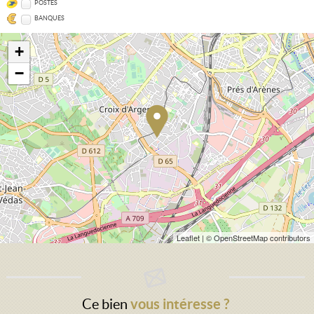
POSTES
BANQUES
+
−
Leaflet
| © OpenStreetMap contributors
Ce bien
vous intéresse ?