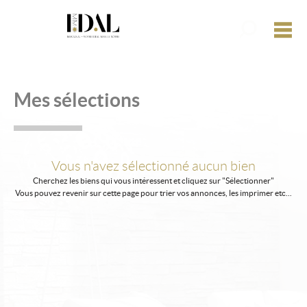
Affiner la r
M
Programme neuf
Mes sélections
Estimer un bien
Créer une alerte e-mail
Mon compte
Vous n'avez sélectionné aucun bien
Cherchez les biens qui vous intéressent et cliquez sur "Sélectionner"
Mes sélections
0
Vous pouvez revenir sur cette page pour trier vos annonces, les imprimer etc...
Accueil
Notre agence
ocataire ou propriétaire
Nos actualités