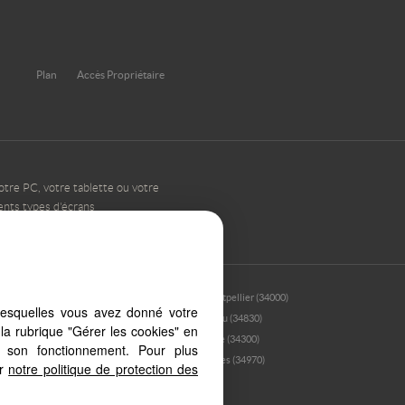
Plan
Accès Propriétaire
otre PC, votre tablette ou votre
ents types d'écrans
34170)
Montpellier (34000)
lesquelles vous avez donné votre
Jacou (34830)
la rubrique "Gérer les cookies" en
Agde (34300)
à son fonctionnement. Pour plus
Lattes (34970)
er
notre politique de protection des