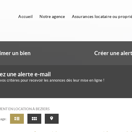
Accueil
Notre agence
Assurances locataire ou proprié
imer un bien
Créer une alert
ez une alerte e-mail
 vos critères pour recevoir les annonces dès leur mise en ligne !
NT EN LOCATION À BEZIERS
age :