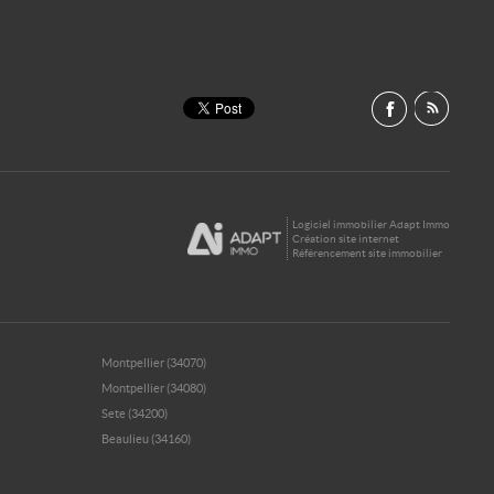
Logiciel immobilier Adapt Immo
Création site internet
Référencement site immobilier
Montpellier (34070)
Montpellier (34080)
Sete (34200)
Beaulieu (34160)