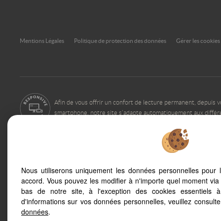
Mentions Légales
Politique de protection des données
Gérer les cookies
Afin de vous offrir un confort de lecture permanent, depuis v
smartphone, notre site s’adapte automatiquement aux différ
Uzes (30700)
Castelnau Le Lez (
Nous utiliserons uniquement les données personnelles pour 
Montpellier (34090)
Le Cres (34920)
accord. Vous pouvez les modifier à n'importe quel moment via 
Saint Aunes (34130)
Mauguio (34130)
bas de notre site, à l'exception des cookies essentiels 
Laroque (34190)
Bordezac (30160)
d'informations sur vos données personnelles, veuillez consult
La Grande-motte (34280)
données
.