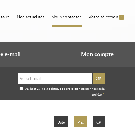
taire
Nos actualités
Nous contacter
Votre sélection
0
e e-mail
Mon compte
J'ai lu et valide la
politique de protection des données
de la
société.
*
Date
Prix
CP