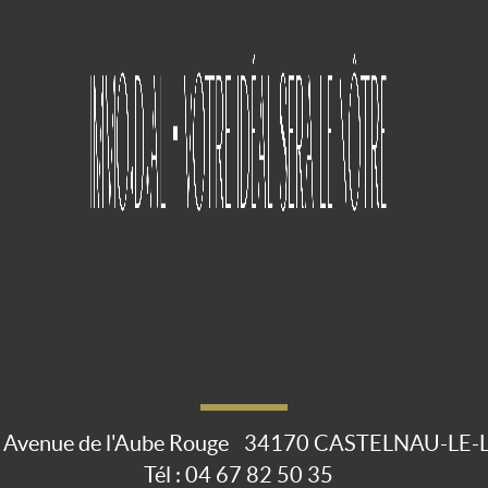
 Avenue de l'Aube Rouge
34170
CASTELNAU-LE-
Tél :
04 67 82 50 35