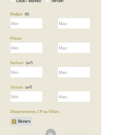
Local / Bureau
Terrain
Budget
(€)
Pièces
2
Surface
(m
)
2
Terrain
(m
)
Départements, CP ou Villes :
Béziers
X