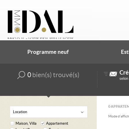
Programme neuf
Est
Cré
0
bien(s) trouvé(s)
selon
0
APPARTEME
Location
Mode d’affich
Maison, Villa
Appartement