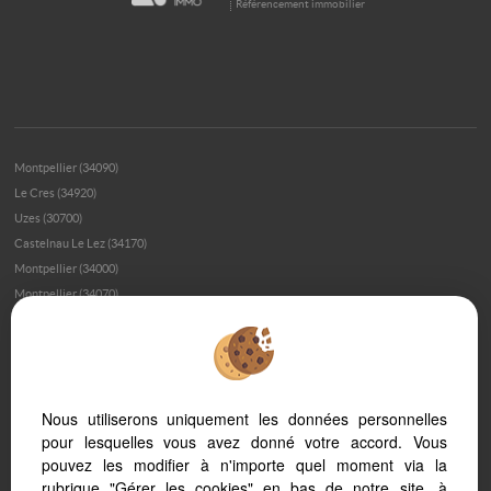
Référencement immobilier
Montpellier (34090)
Le Cres (34920)
Uzes (30700)
Castelnau Le Lez (34170)
Montpellier (34000)
Montpellier (34070)
Agde (34300)
Sete (34200)
Laroque (34190)
Bordezac (30160)
Nous utiliserons uniquement les données personnelles
Lattes (34970)
pour lesquelles vous avez donné votre accord. Vous
Beaulieu (34160)
pouvez les modifier à n'importe quel moment via la
La Grande-motte (34280)
rubrique "Gérer les cookies" en bas de notre site, à