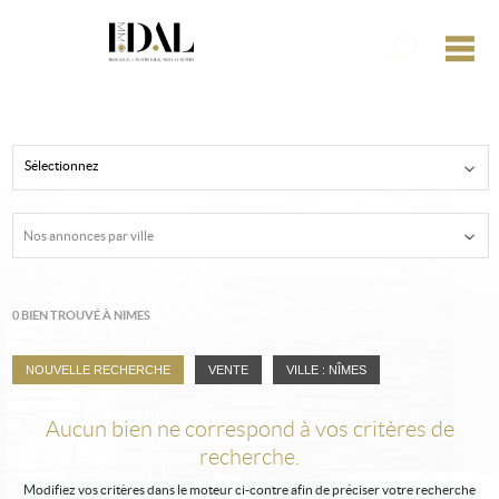
Affiner la r
M
Programme neuf
Sélectionnez
Estimer un bien
Créer une alerte e-mail
Nos annonces par ville
Mon compte
Mes sélections
0
0
BIEN TROUVÉ À NIMES
Accueil
NOUVELLE RECHERCHE
VENTE
VILLE : NÎMES
Notre agence
Aucun bien ne correspond à vos critères de
ocataire ou propriétaire
recherche.
Nos actualités
Modifiez vos critères dans le moteur ci-contre afin de préciser votre recherche